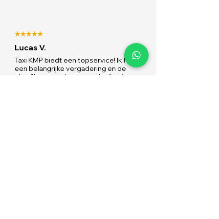
Lucas V.
Taxi KMP biedt een topservice! Ik had
een belangrijke vergadering en de
chauffeur zorgde ervoor dat ik ruim op
tijd aankwam. De auto was modern en
comfortabel, en de chauffeur kende
de snelste routes. Zeer tevreden met
de service en zal zeker weer boeken.
Lees alle reviews
5.0 Google