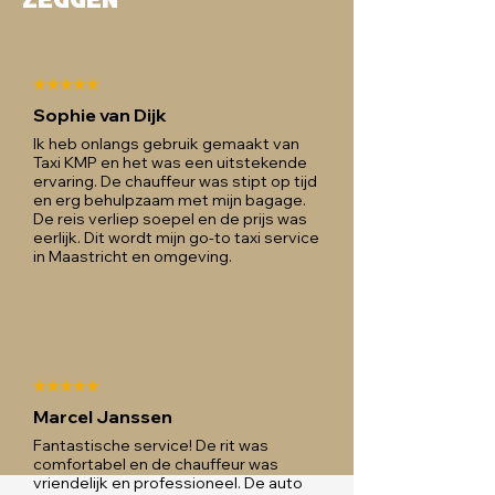
zeggen
Sophie van Dijk
Ik heb onlangs gebruik gemaakt van
Taxi KMP en het was een uitstekende
ervaring. De chauffeur was stipt op tijd
en erg behulpzaam met mijn bagage.
De reis verliep soepel en de prijs was
eerlijk. Dit wordt mijn go-to taxi service
in Maastricht en omgeving.
Marcel Janssen
Fantastische service! De rit was
comfortabel en de chauffeur was
vriendelijk en professioneel. De auto