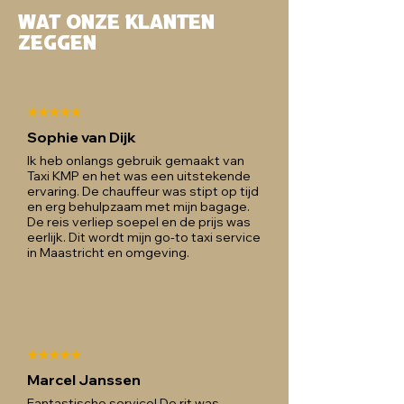
Wat onze klanten
zeggen
Sophie van Dijk
Ik heb onlangs gebruik gemaakt van
Taxi KMP en het was een uitstekende
ervaring. De chauffeur was stipt op tijd
en erg behulpzaam met mijn bagage.
De reis verliep soepel en de prijs was
eerlijk. Dit wordt mijn go-to taxi service
in Maastricht en omgeving.
Marcel Janssen
Fantastische service! De rit was