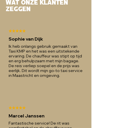
Wat onze klanten
zeggen
Sophie van Dijk
Ik heb onlangs gebruik gemaakt van
Taxi KMP en het was een uitstekende
ervaring. De chauffeur was stipt op tijd
en erg behulpzaam met mijn bagage.
De reis verliep soepel en de prijs was
eerlijk. Dit wordt mijn go-to taxi service
in Maastricht en omgeving.
Marcel Janssen
Fantastische service! De rit was