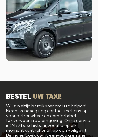
Bestel
uw Taxi!
Wij zijn altijd bereikbaar om u te helpen!
Neem vandaag nog contact met ons op
voor betrouwbaar en comfortabel
taxivervoer in uw omgeving. Onze service
is 24/7 beschikbaar, zodat u op elk
moment kunt rekenen op een veilige rit.
Bel nu en boek uw rit eenvoudig en snel!