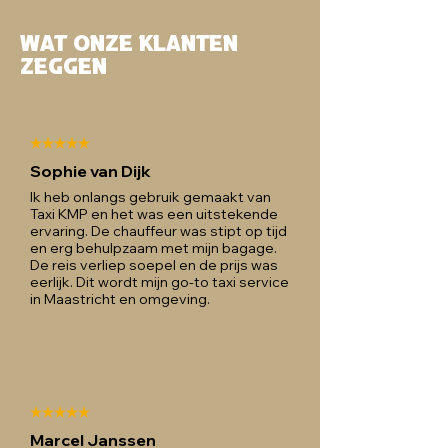
Wat onze klanten
zeggen
Sophie van Dijk
Ik heb onlangs gebruik gemaakt van
Taxi KMP en het was een uitstekende
ervaring. De chauffeur was stipt op tijd
en erg behulpzaam met mijn bagage.
De reis verliep soepel en de prijs was
eerlijk. Dit wordt mijn go-to taxi service
in Maastricht en omgeving.
Marcel Janssen