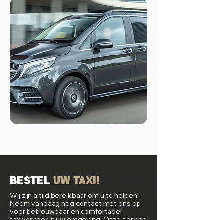
Bestel
uw Taxi!
Wij zijn altijd bereikbaar om u te helpen!
Neem vandaag nog contact met ons op
voor betrouwbaar en comfortabel
taxivervoer in uw omgeving. Onze service