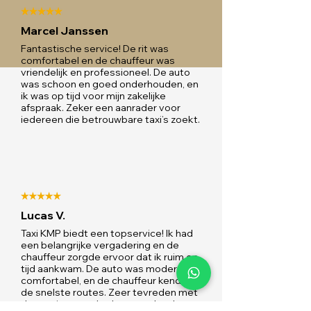
Marcel Janssen
Fantastische service! De rit was
comfortabel en de chauffeur was
vriendelijk en professioneel. De auto
was schoon en goed onderhouden, en
ik was op tijd voor mijn zakelijke
afspraak. Zeker een aanrader voor
iedereen die betrouwbare taxi’s zoekt.
Lucas V.
Taxi KMP biedt een topservice! Ik had
een belangrijke vergadering en de
chauffeur zorgde ervoor dat ik ruim op
tijd aankwam. De auto was modern en
comfortabel, en de chauffeur kende
de snelste routes. Zeer tevreden met
de service en zal zeker weer boeken.