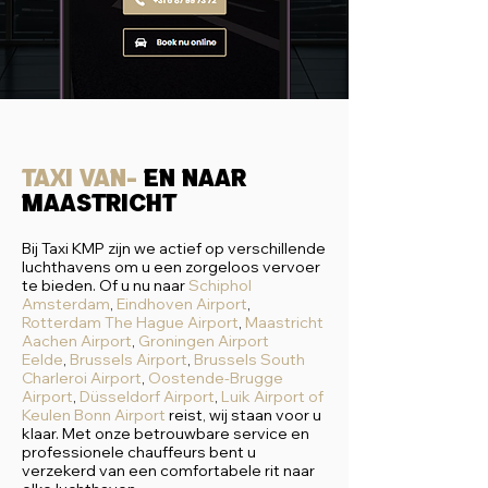
Taxi van-
en naar
Maastricht
Bij Taxi KMP zijn we actief op verschillende
luchthavens om u een zorgeloos vervoer
te bieden. Of u nu naar
Schiphol
Amsterdam
,
Eindhoven Airport
,
Rotterdam The Hague Airport
,
Maastricht
Aachen Airport
,
Groningen Airport
Eelde
,
Brussels Airport
,
Brussels South
Charleroi Airport
,
Oostende-Brugge
Airport
,
Düsseldorf Airport
,
Luik Airport
of
Keulen Bonn Airport
reist, wij staan voor u
klaar. Met onze betrouwbare service en
professionele chauffeurs bent u
verzekerd van een comfortabele rit naar